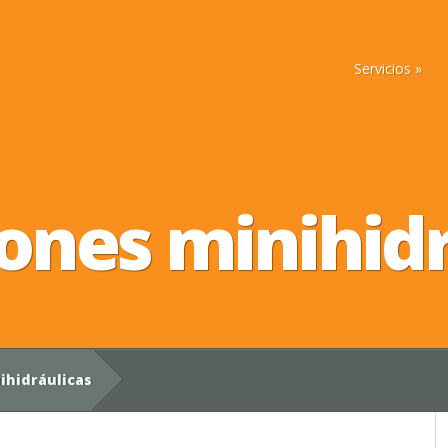
Servicios
ones minihid
ihidráulicas